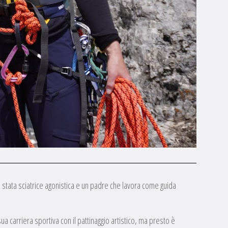
 è stata sciatrice agonistica e un padre che lavora come guida
ua carriera sportiva con il pattinaggio artistico, ma presto è