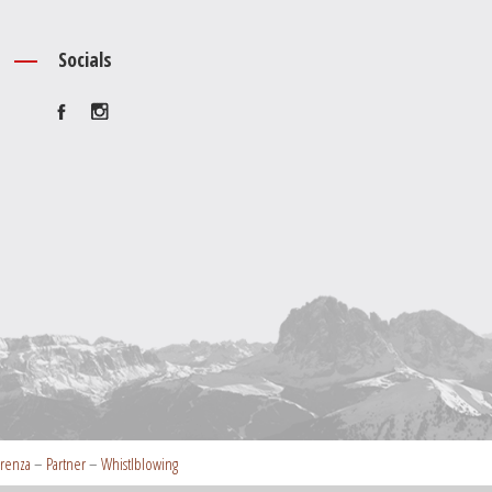
Socials
arenza
–
Partner
–
Whistlblowing