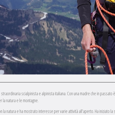
na straordinaria scialpinista e alpinista italiana. Con una madre che in passato
er la natura e le montagne.
la natura e ha mostrato interesse per varie attività all’aperto. Ha iniziato la s