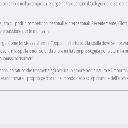
alpinismo e nell’arrampicata. Giorgia ha frequentato il Collegio dello Sci della
i, tra cui podi in competizioni nazionali e internazionali. Recentemente, Gior
e e passione per le montagne.
 Giorgia. Come lei stessa afferma: “Dopo un infortunio alla spalla dove sembrav
ovo la mia spalla e non solo, da allora mi ha sempre seguita per aiutarmi a m
uonissimi risultati!”
na ispiratrice che trasmette agli altri il suo amore per la natura e l’importanz
siderano trovare il proprio percorso nel mondo dello scialpinismo e dell’alpin