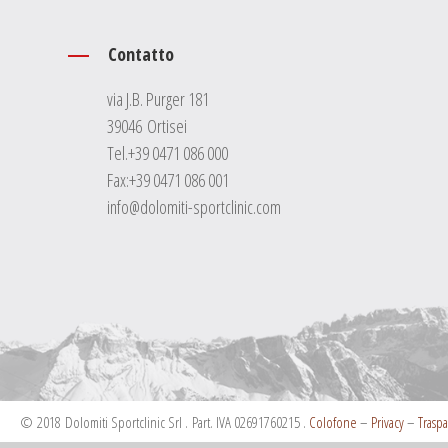
Contatto
via J.B. Purger 181
39046 Ortisei
Tel.
+39 0471 086 000
Fax:+39 0471 086 001
info@dolomiti-sportclinic.com
© 2018 Dolomiti Sportclinic Srl . Part. IVA 02691760215 .
Colofone
–
Privacy
–
Trasp