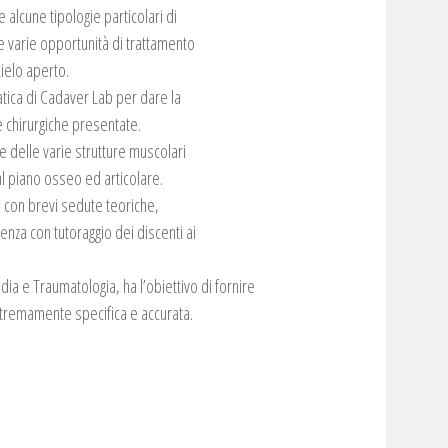
 alcune tipologie particolari di
e varie opportunità di trattamento
cielo aperto.
ratica di Cadaver Lab per dare la
he chirurgiche presentate.
e delle varie strutture muscolari
al piano osseo ed articolare.
a con brevi sedute teoriche,
tenza con tutoraggio dei discenti ai
edia e Traumatologia, ha l’obiettivo di fornire
stremamente specifica e accurata.