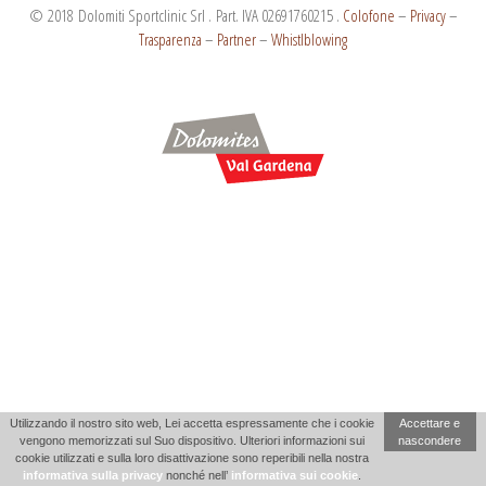
© 2018 Dolomiti Sportclinic Srl . Part. IVA 02691760215 .
Colofone
–
Privacy
–
Trasparenza
–
Partner
–
Whistlblowing
Utilizzando il nostro sito web, Lei accetta espressamente che i cookie
Accettare e
vengono memorizzati sul Suo dispositivo. Ulteriori informazioni sui
nascondere
cookie utilizzati e sulla loro disattivazione sono reperibili nella nostra
informativa sulla privacy
nonché nell’
informativa sui cookie
.