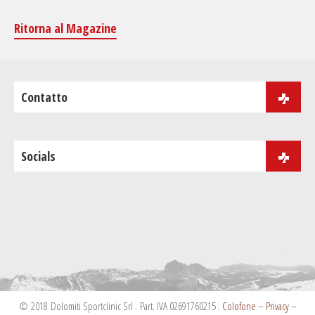
Ritorna al Magazine
Contatto
via J.B. Purger 181
39046 Ortisei
Socials
Tel.
+39 0471 086 000
Fax:+39 0471 086 001
info@dolomiti-sportclinic.com
© 2018 Dolomiti Sportclinic Srl . Part. IVA 02691760215 .
Colofone
–
Privacy
–