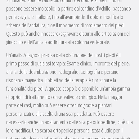
simultaneo sono le cause più comuni del dolore ai piedi. I dolori
possono essere molteplici, a partire dal tendine d’Achille, passando
per la caviglia e il tallone, fino all’avampiede. Il dolore modifica lo
schema dell’andatura, cioè il movimento di rotolamento dei piedi.
Questo può anche innescare/aggravare disturbi alle articolazioni del
ginocchio e dell’anca o addirittura alla colonna vertebrale.
Un’analisi/diagnosi precisa della disfunzione dei nostri piedi è il
primo passo di qualsiasi terapia: Esame clinico, impronte del piede,
analisi della deambulazione, radiografie, sonografia e persino
risonanza magnetica. L’obiettivo della terapia è ripristinare la
funzionalità dei piedi. A questo scopo è disponibile un’ampia gamma
di opzioni di trattamento conservativo e chirurgico. Nella maggior
parte dei casi, molto può essere ottenuto grazie a plantari
personalizzati e alla scelta di una scarpa adatta. Può essere
necessario anche un adattamento delle scarpe ortopediche, cioè una
loro modifica. Una scarpa ortopedica personalizzata è utile per il
trattamento di gravi deformità del piede, ad esempio dopo incidenti