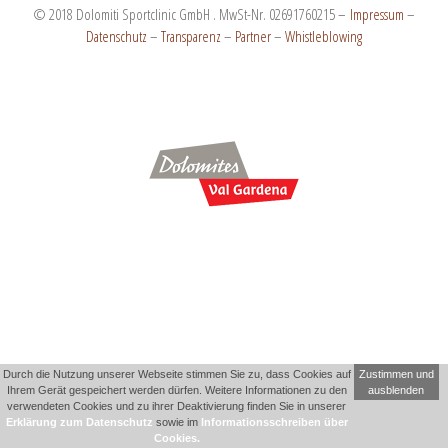
© 2018 Dolomiti Sportclinic GmbH . MwSt-Nr. 02691760215 –
Impressum
–
Datenschutz
–
Transparenz
–
Partner
–
Whistleblowing
Durch die Nutzung unserer Webseite stimmen Sie zu, dass Cookies auf
Zustimmen und
Ihrem Gerät gespeichert werden dürfen. Weitere Informationen zu den
ausblenden
verwendeten Cookies und zu ihrer Deaktivierung finden Sie in unserer
Erklärung zum Datenschutz
sowie im
Informationsschreiben über
Cookies.