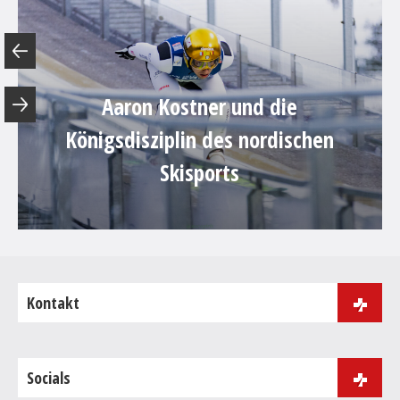
Aaron Kostner und die
Königsdisziplin des nordischen
Skisports
Kontakt
J.B. Purgerstrasse 181
39046 St. Ulrich
Socials