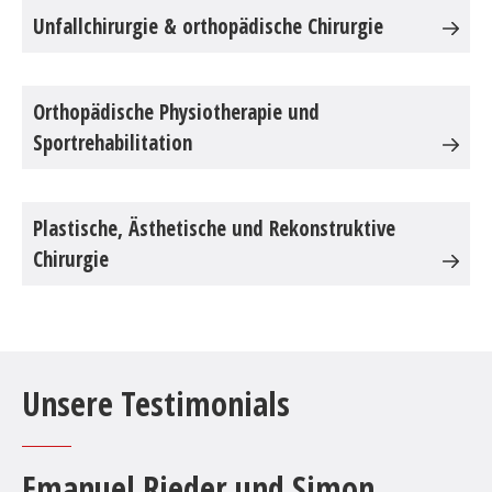
Unfallchirurgie & orthopädische Chirurgie
Orthopädische Physiotherapie und
Sportrehabilitation
Plastische, Ästhetische und Rekonstruktive
Chirurgie
Unsere Testimonials
Emanuel Rieder und Simon
D