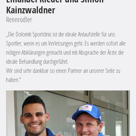
Kainzwaldner
Sn
Rennrodler
nn
„An
das
„Die Dolomiti Sportclinic ist die ideale Anlaufstelle für uns
h
noc
Sportler, wenn es um Verletzungen geht. Es werden sofort alle
nie
nötigen Abklärungen gemacht und mit Absprache der Ärzte die
und
ideale Behandlung durchgeführt.
t
Ich
Wir sind sehr dankbar so einen Partner an unserer Seite zu
Spo
haben.“