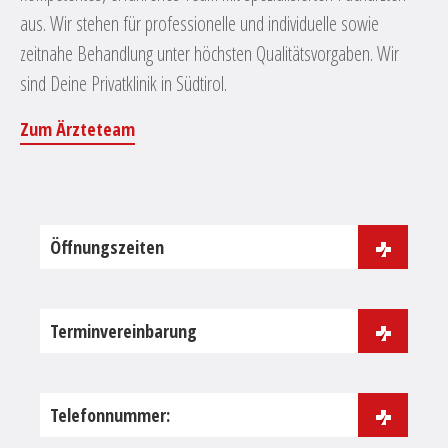
aus. Wir stehen für professionelle und individuelle sowie
zeitnahe Behandlung unter höchsten Qualitätsvorgaben. Wir
sind Deine Privatklinik in Südtirol.
Zum Ärzteteam
Öffnungszeiten
Gröden: Mo – Fr: 09 – 18 Uhr
Bozen: Mo – Fr: 09 – 18 Uhr
Terminvereinbarung
Meran: Mo – Fr: 10 – 18 Uhr
Hier anfragen
Telefonnummer: