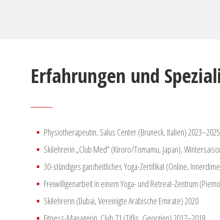
Erfahrungen und Spezial
Physiotherapeutin, Salus Center (Bruneck, Italien) 2023–2025
Skilehrerin „Club Med“ (Kiroro/Tomamu, Japan), Wintersais
30-stündiges ganzheitliches Yoga-Zertifikat (Online, Innerdi
Freiwilligenarbeit in einem Yoga- und Retreat-Zentrum (Piemon
Skilehrerin (Dubai, Vereinigte Arabische Emirate) 2020
Fitness-Managerin, Club 71 (Tiflis, Georgien) 2017–2018