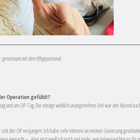
 – gemeinsam mit dem Pflegepersonal.
der Operation gefühlt?
ag und am OP-Tag. Die einzige wirklich unangenehme Zeit war der Abend nach
eit der OP vergangen. Ich habe sehr intensiv an meiner Genesung gearbeitet,
rn gemacht –, aber jetzt weiß ich noch viel mehr, wie lebenswichtig es für m