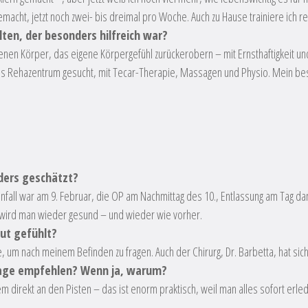
macht, jetzt noch zwei- bis dreimal pro Woche. Auch zu Hause trainiere ich r
ten, der besonders hilfreich war?
igenen Körper, das eigene Körpergefühl zurückerobern – mit Ernsthaftigkeit und
gutes Rehazentrum gesucht, mit Tecar-Therapie, Massagen und Physio. Mein bes
ders geschätzt?
Unfall war am 9. Februar, die OP am Nachmittag des 10., Entlassung am Tag dan
r wird man wieder gesund – und wieder wie vorher.
eut gefühlt?
e, um nach meinem Befinden zu fragen. Auch der Chirurg, Dr. Barbetta, hat sic
 Lage empfehlen? Wenn ja, warum?
udem direkt an den Pisten – das ist enorm praktisch, weil man alles sofort e