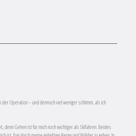
 der Operation – und dennoch viel weniger schlimm, als ich
 denn Gehen ist für mich noch wichtiger als Skifahren. Beides
ich ist, frei durch meine geliebten Berge und Wälder zu gehen. In