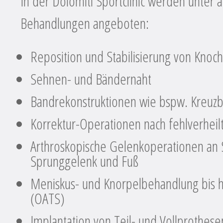
In der Dolomiti Sportclinic werden unter
Behandlungen angeboten:
Reposition und Stabilisierung von Kno
Sehnen- und Bändernaht
Bandrekonstruktionen wie bspw. Kreuz
Korrektur-Operationen nach fehlverhei
Arthroskopische Gelenkoperationen an S
Sprunggelenk und Fuß
Meniskus- und Knorpelbehandlung bis h
(OATS)
Implantation von Teil- und Vollprothese