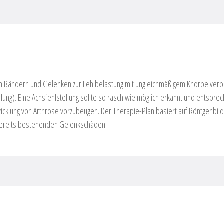
 von Bändern und Gelenken zur Fehlbelastung mit ungleichmäßigem Knorpelve
tellung). Eine Achsfehlstellung sollte so rasch wie möglich erkannt und ents
wicklung von Arthrose vorzubeugen. Der Therapie-Plan basiert auf Röntgenb
 bereits bestehenden Gelenkschäden.