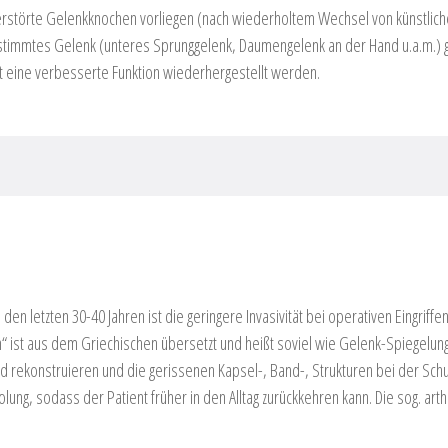
zerstörte Gelenkknochen vorliegen (nach wiederholtem Wechsel von künstlic
bestimmtes Gelenk (unteres Sprunggelenk, Daumengelenk an der Hand u.a.m.) g
 eine verbesserte Funktion wiederhergestellt werden.
den letzten 30-40 Jahren ist die geringere Invasivität bei operativen Eingriff
“ ist aus dem Griechischen übersetzt und heißt soviel wie Gelenk-Spiegelung
 rekonstruieren und die gerissenen Kapsel-, Band-, Strukturen bei der Schul
ng, sodass der Patient früher in den Alltag zurückkehren kann. Die sog. arth