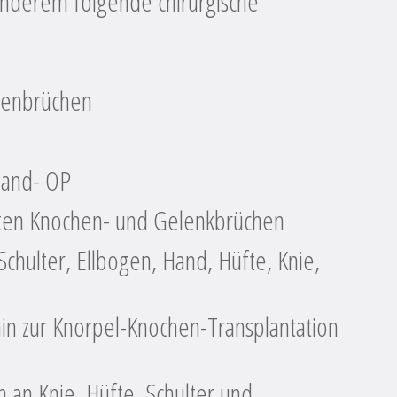
 anderem folgende chirurgische
chenbrüchen
band- OP
lten Knochen- und Gelenkbrüchen
chulter, Ellbogen, Hand, Hüfte, Knie,
in zur Knorpel-Knochen-Transplantation
n an Knie, Hüfte, Schulter und