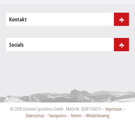
Kontakt
J.B. Purgerstrasse 181
39046 St. Ulrich
Socials
Tel:
+39 0471 086 000
Fax: +39 0471 086 001
info@dolomiti-sportclinic.com
© 2018 Dolomiti Sportclinic GmbH . MwSt-Nr. 02691760215 –
Impressum
–
Datenschutz
–
Transparenz
–
Partner
–
Whistleblowing