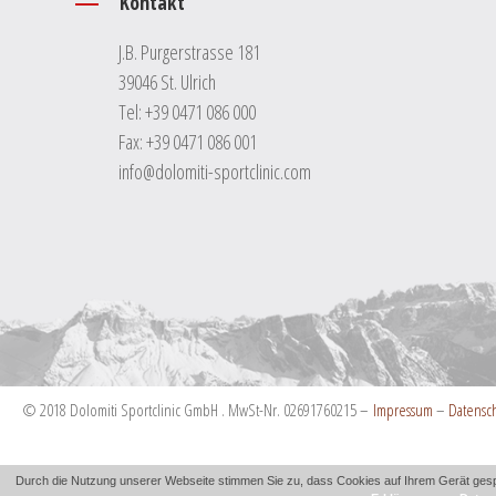
Kontakt
J.B. Purgerstrasse 181
39046 St. Ulrich
Tel:
+39 0471 086 000
Fax: +39 0471 086 001
info@dolomiti-sportclinic.com
© 2018 Dolomiti Sportclinic GmbH . MwSt-Nr. 02691760215 –
Impressum
–
Datensc
Durch die Nutzung unserer Webseite stimmen Sie zu, dass Cookies auf Ihrem Gerät gespe