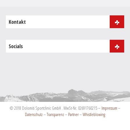
Kontakt
J.B. Purgerstrasse 181
39046 St. Ulrich
Socials
Tel:
+39 0471 086 000
Fax: +39 0471 086 001
info@dolomiti-sportclinic.com
© 2018 Dolomiti Sportclinic GmbH . MwSt-Nr. 02691760215 –
Impressum
–
Datenschutz
–
Transparenz
–
Partner
–
Whistleblowing