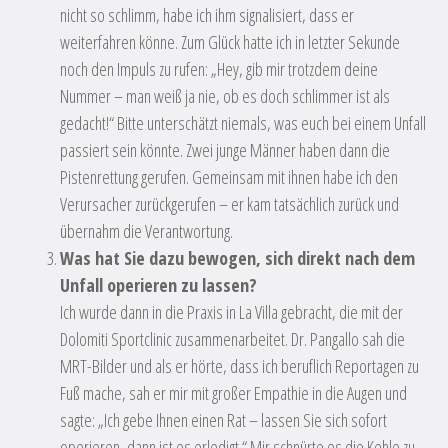
nicht so schlimm, habe ich ihm signalisiert, dass er
weiterfahren könne. Zum Glück hatte ich in letzter Sekunde
noch den Impuls zu rufen: „Hey, gib mir trotzdem deine
Nummer – man weiß ja nie, ob es doch schlimmer ist als
gedacht!“ Bitte unterschätzt niemals, was euch bei einem Unfall
passiert sein könnte. Zwei junge Männer haben dann die
Pistenrettung gerufen. Gemeinsam mit ihnen habe ich den
Verursacher zurückgerufen – er kam tatsächlich zurück und
übernahm die Verantwortung.
Was hat Sie dazu bewogen, sich direkt nach dem
Unfall operieren zu lassen?
Ich wurde dann in die Praxis in La Villa gebracht, die mit der
Dolomiti Sportclinic zusammenarbeitet. Dr. Pangallo sah die
MRT-Bilder und als er hörte, dass ich beruflich Reportagen zu
Fuß mache, sah er mir mit großer Empathie in die Augen und
sagte: „Ich gebe Ihnen einen Rat – lassen Sie sich sofort
operieren, dann ist es erledigt.“ Mir schnürte es die Kehle zu –