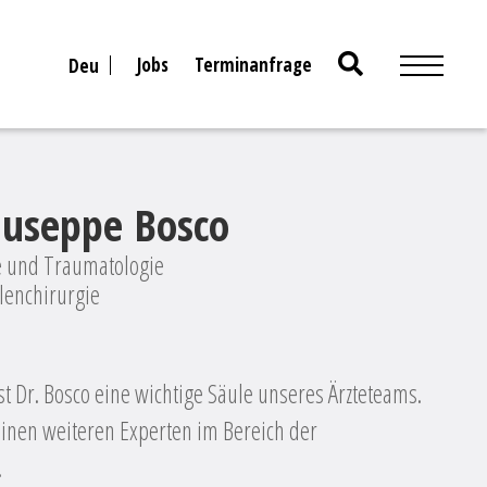
Search
Jobs
Terminanfrage
Deu
for:
iuseppe Bosco
ie und Traumatologie
ulenchirurgie
st Dr. Bosco eine wichtige Säule unseres Ärzteteams.
 einen weiteren Experten im Bereich der
.