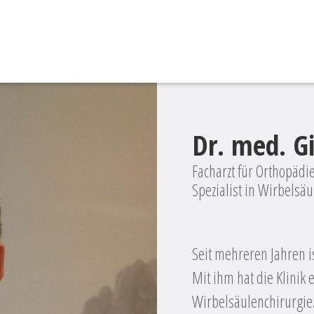
Dr. med. G
Facharzt für Orthopäd
Spezialist in Wirbelsä
Seit mehreren Jahren i
Mit ihm hat die Klinik
Wirbelsäulenchirurgie