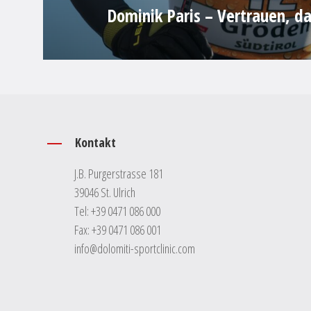
Dominik Paris – Vertrauen, d
Kontakt
J.B. Purgerstrasse 181
39046 St. Ulrich
Tel:
+39 0471 086 000
Fax: +39 0471 086 001
info@dolomiti-sportclinic.com