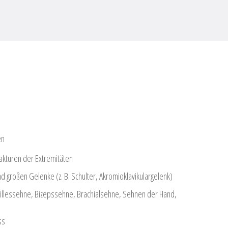
en
akturen der Extremitäten
d großen Gelenke (z. B. Schulter, Akromioklavikulargelenk)
illessehne, Bizepssehne, Brachialsehne, Sehnen der Hand,
ss