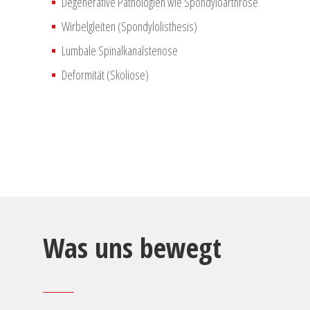
Degenerative Pathologien wie Spondyloarthrose
Wirbelgleiten (Spondylolisthesis)
Lumbale Spinalkanalstenose
Deformität (Skoliose)
Was uns bewegt