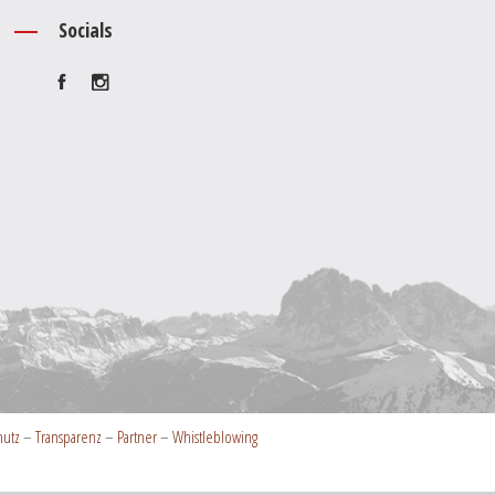
Socials
hutz
–
Transparenz
–
Partner
–
Whistleblowing