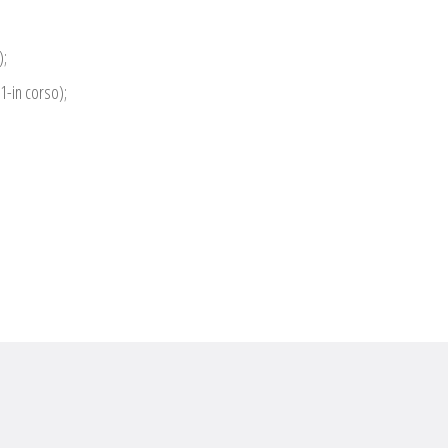
);
1-in corso);