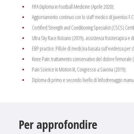
FIFA Diploma in Football Medicine (Aprile 2020);
Aggiornamento continuo con lo staff medico di Juventus F.C.: i
Certified Strength and Conditioning Specialist (CSCS) Certif
Ultra Sky Race Bolzano (2019), assistenza fisioterapica e di
EBP practice. Pillole di medicina basata sull’evidenza per cl
Knee Pain: trattamento conservativo del dolore femorale (
Pain Science in Motion III, Congresso a Savona (2019);
Diploma di primo e secondo livello di linfodrenaggio manu
Per approfondire