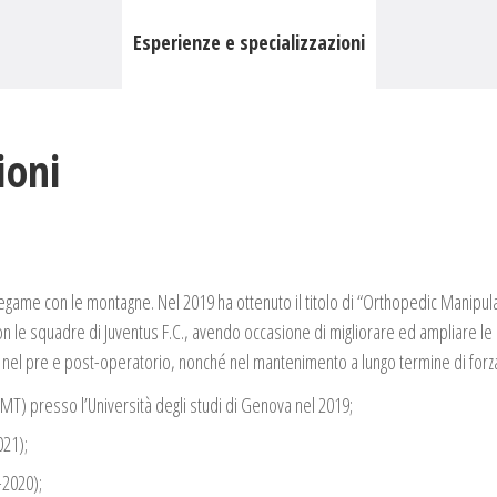
Esperienze e specializzazioni
ioni
 legame con le montagne. Nel 2019 ha ottenuto il titolo di “Orthopedic Manipul
n le squadre di Juventus F.C., avendo occasione di migliorare ed ampliare le s
 nel pre e post-operatorio, nonché nel mantenimento a lungo termine di forza,
OMT) presso l’Università degli studi di Genova nel 2019;
021);
-2020);