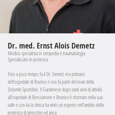
Dr. med. Ernst Alois Demetz
Medico specialista in ortopedia e traumatologia
Specializzato in protesica
Fino a poco tempo fa il Dr. Demetz era primario
dell’ospedale di Brunico e ora fa parte del team della
Dolomiti Sportclinic. Il Gardenese dopo tanti anni di attività
all’ospedale di Bressanone e Brunico è ritornato nella sua
valle e con lui la clinica ha vinto un esperto nell’ambito della
protesica di ginocchio ed anca.