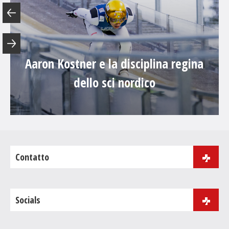
Aaron Kostner e la disciplina regina
dello sci nordico
Contatto
via J.B. Purger 181
39046 Ortisei
Socials
Tel.
+39 0471 086 000
Fax:+39 0471 086 001