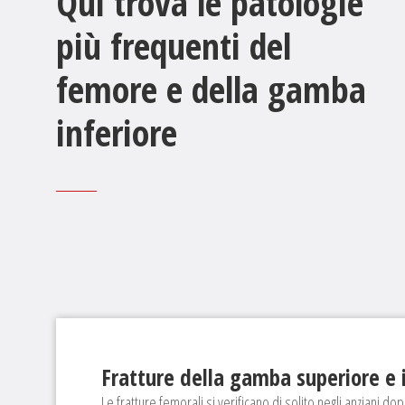
Qui trova le patologie
più frequenti del
femore e della gamba
inferiore
Fratture della gamba superiore e 
Le fratture femorali si verificano di solito negli anziani do