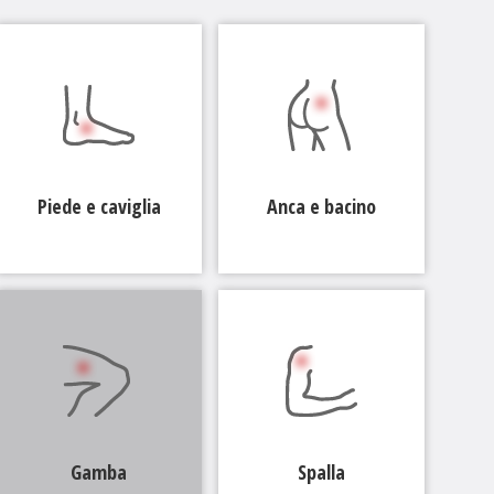
Piede e caviglia
Anca e bacino
Gamba
Spalla