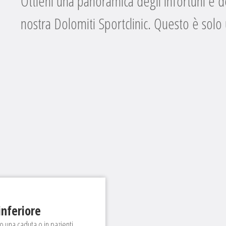
Ottieni una panoramica degli infortuni e d
nostra Dolomiti Sportclinic. Questo è solo u
inferiore
po una caduta o in pazienti