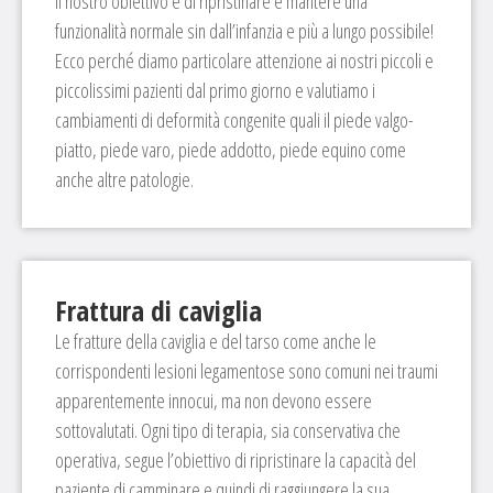
Il nostro obiettivo é di ripristinare e mantere una
funzionalità normale sin dall’infanzia e più a lungo possibile!
Ecco perché diamo particolare attenzione ai nostri piccoli e
piccolissimi pazienti dal primo giorno e valutiamo i
cambiamenti di deformità congenite quali il piede valgo-
piatto, piede varo, piede addotto, piede equino come
anche altre patologie.
Frattura di caviglia
Le fratture della caviglia e del tarso come anche le
corrispondenti lesioni legamentose sono comuni nei traumi
apparentemente innocui, ma non devono essere
sottovalutati. Ogni tipo di terapia, sia conservativa che
operativa, segue l’obiettivo di ripristinare la capacità del
paziente di camminare e quindi di raggiungere la sua